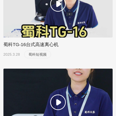
蜀科TG-16台式高速离心机
2025.3.28
蜀科短视频