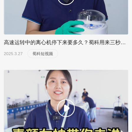
高速运转中的离心机停下来要多久？蜀科用来三秒钟！
2025.3.27
蜀科短视频