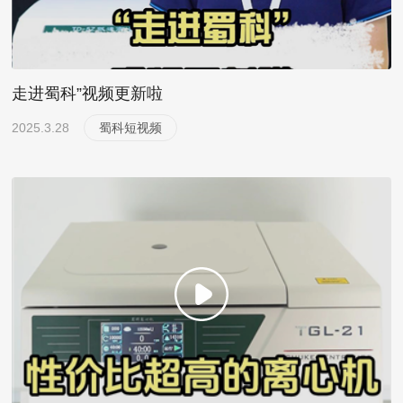
走进蜀科”视频更新啦
2025.3.28
蜀科短视频