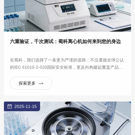
六重验证，千次测试：蜀科离心机如何来到您的身边
在蜀科，我们选择了一条更为严谨的道路：不仅遵循全球公认
的IEC 61010-2-020国际安全标准，更反向构建起覆盖产品全
生命周期的六大验证实验室体系，将“安全可靠”从一句口号，
拆解为数百项可量化、可重复的严苛测试。
探索更多
2025-11-15