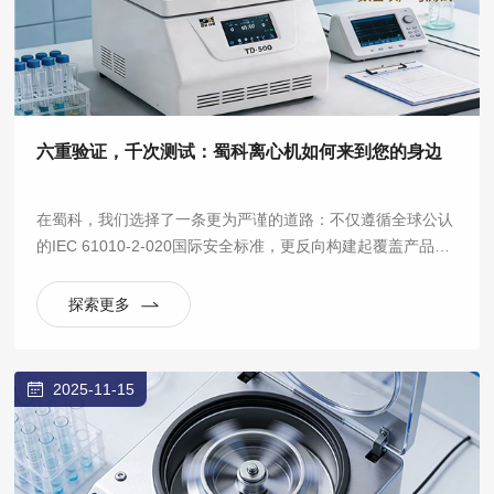
六重验证，千次测试：蜀科离心机如何来到您的身边
在蜀科，我们选择了一条更为严谨的道路：不仅遵循全球公认
的IEC 61010-2-020国际安全标准，更反向构建起覆盖产品全
生命周期的六大验证实验室体系，将“安全可靠”从一句口号，
拆解为数百项可量化、可重复的严苛测试。
探索更多
2025-11-15