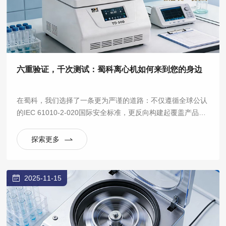
六重验证，千次测试：蜀科离心机如何来到您的身边
在蜀科，我们选择了一条更为严谨的道路：不仅遵循全球公认
的IEC 61010-2-020国际安全标准，更反向构建起覆盖产品全
生命周期的六大验证实验室体系，将“安全可靠”从一句口号，
拆解为数百项可量化、可重复的严苛测试。
探索更多
2025-11-15