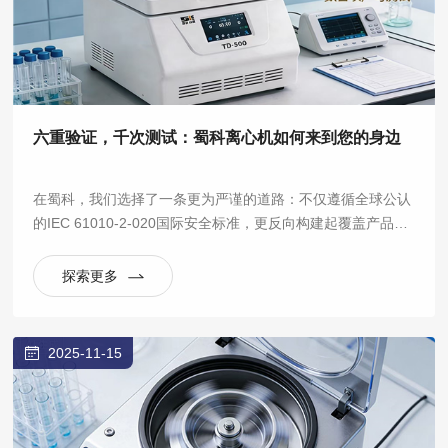
六重验证，千次测试：蜀科离心机如何来到您的身边
在蜀科，我们选择了一条更为严谨的道路：不仅遵循全球公认
的IEC 61010-2-020国际安全标准，更反向构建起覆盖产品全
生命周期的六大验证实验室体系，将“安全可靠”从一句口号，
拆解为数百项可量化、可重复的严苛测试。
探索更多
2025-11-15