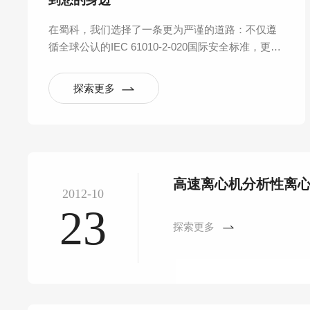
到您的身边
在蜀科，我们选择了一条更为严谨的道路：不仅遵
循全球公认的IEC 61010-2-020国际安全标准，更反
向构建起覆盖产品全生命周期的六大验证实验室体
系，将“安全可靠”从一句口号，拆解为数百项可量
探索更多
化、可重复的严苛测试。
高速离心机分析性离
2012-10
23
探索更多