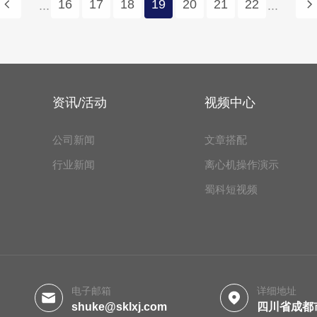
16
17
18
19
20
21
22
...
...
资讯/活动
视频中心
公司新闻
文章搭配
行业新闻
离心机操作演示
蜀科短视频
电子邮箱
详细地址
shuke@sklxj.com
四川省成都