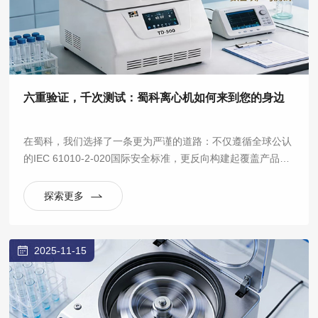
六重验证，千次测试：蜀科离心机如何来到您的身边
在蜀科，我们选择了一条更为严谨的道路：不仅遵循全球公认
的IEC 61010-2-020国际安全标准，更反向构建起覆盖产品全
生命周期的六大验证实验室体系，将“安全可靠”从一句口号，
拆解为数百项可量化、可重复的严苛测试。
探索更多
2025-11-15