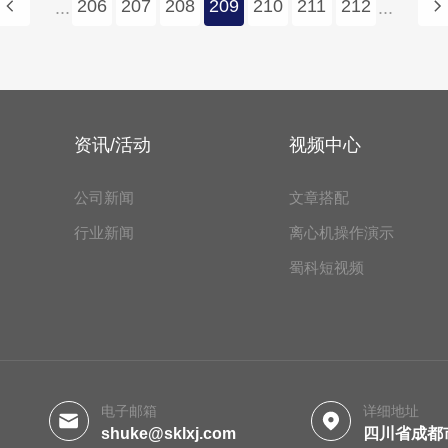
206
207
208
209
210
211
212
...
...
资讯/活动
视频中心
公司新闻
文章搭配
行业新闻
离心机操作演示
蜀科短视频
电子邮箱
详细地址
shuke@sklxj.com
四川省成都