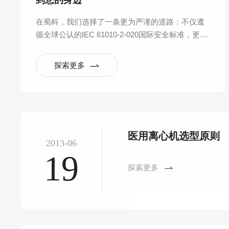
到您的身边
在蜀科，我们选择了一条更为严谨的道路：不仅遵
循全球公认的IEC 61010-2-020国际安全标准，更反
向构建起覆盖产品全生命周期的六大验证实验室体
系，将“安全可靠”从一句口号，拆解为数百项可量
探索更多
化、可重复的严苛测试。
医用离心机选型原则
2013-06
19
探索更多