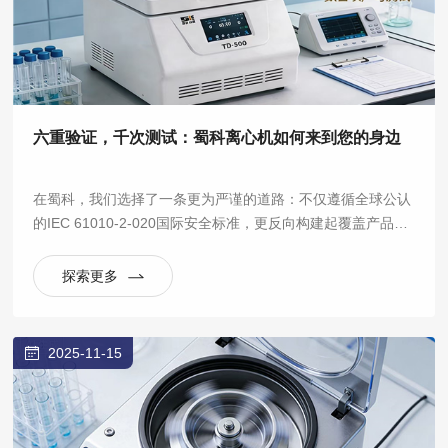
六重验证，千次测试：蜀科离心机如何来到您的身边
在蜀科，我们选择了一条更为严谨的道路：不仅遵循全球公认
的IEC 61010-2-020国际安全标准，更反向构建起覆盖产品全
生命周期的六大验证实验室体系，将“安全可靠”从一句口号，
拆解为数百项可量化、可重复的严苛测试。
探索更多
2025-11-15