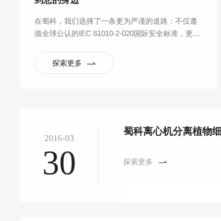
到您的身边
在蜀科，我们选择了一条更为严谨的道路：不仅遵
循全球公认的IEC 61010-2-020国际安全标准，更反
向构建起覆盖产品全生命周期的六大验证实验室体
系，将“安全可靠”从一句口号，拆解为数百项可量
探索更多
化、可重复的严苛测试。
蜀科离心机分离植物
2016-03
30
探索更多