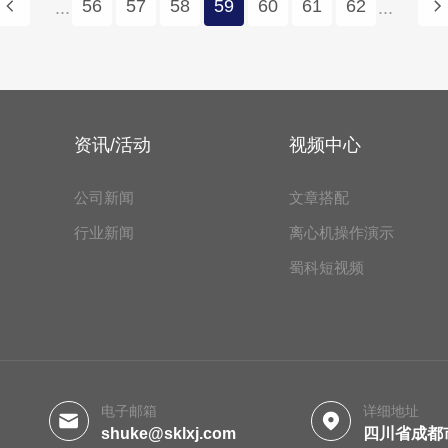
56
57
58
59
60
61
62
...
...
资讯/活动
视频中心
公司新闻
文章搭配
行业新闻
离心机操作演示
蜀科短视频
电子邮箱
详细地址
shuke@sklxj.com
四川省成都