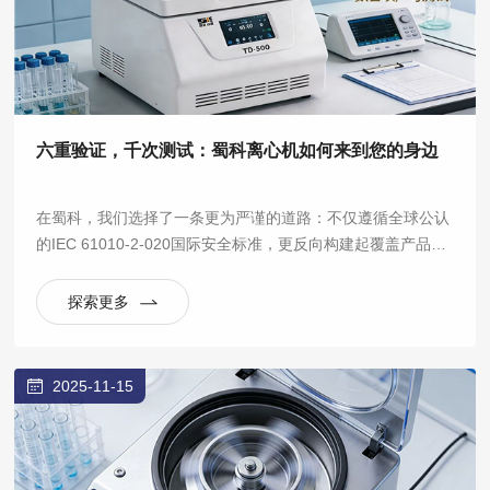
六重验证，千次测试：蜀科离心机如何来到您的身边
在蜀科，我们选择了一条更为严谨的道路：不仅遵循全球公认
的IEC 61010-2-020国际安全标准，更反向构建起覆盖产品全
生命周期的六大验证实验室体系，将“安全可靠”从一句口号，
拆解为数百项可量化、可重复的严苛测试。
探索更多
2025-11-15