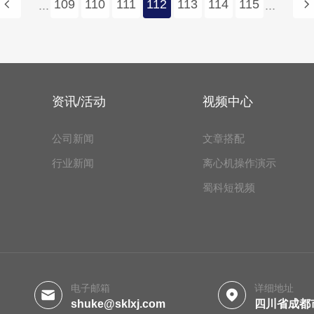
109
110
111
112
113
114
115
...
...
资讯/活动
视频中心
公司新闻
文章搭配
行业新闻
离心机操作演示
蜀科短视频
电子邮箱
详细地址
shuke@sklxj.com
四川省成都