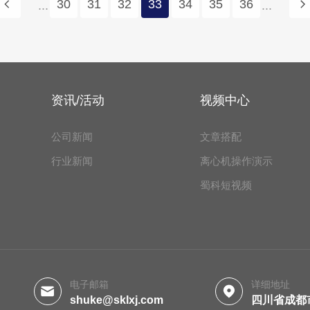
30
31
32
33
34
35
36
...
...
资讯/活动
视频中心
公司新闻
文章搭配
行业新闻
离心机操作演示
蜀科短视频
电子邮箱
详细地址
shuke@sklxj.com
四川省成都